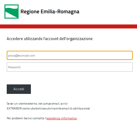
Accedere utilizzando l'account dell'organizzazione
Accedi
Se sei un utente esterno, nel campo email, scrivi
EXTRARER\
nome utente
(ricevuto tramite email di abilitazione)
Per problemi tecnici contatta l’
assistenza informatica
.