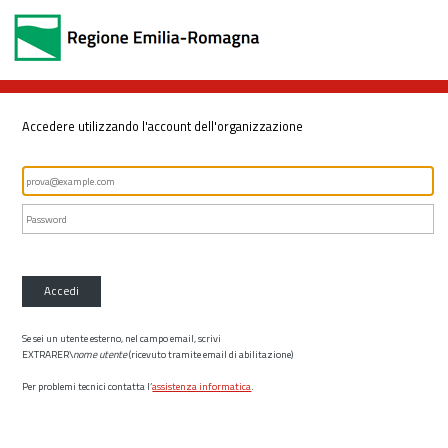
Accedere utilizzando l'account dell'organizzazione
Accedi
Se sei un utente esterno, nel campo email, scrivi
EXTRARER\
nome utente
(ricevuto tramite email di abilitazione)
Per problemi tecnici contatta l’
assistenza informatica
.