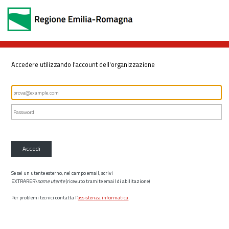
Accedere utilizzando l'account dell'organizzazione
Accedi
Se sei un utente esterno, nel campo email, scrivi
EXTRARER\
nome utente
(ricevuto tramite email di abilitazione)
Per problemi tecnici contatta l’
assistenza informatica
.