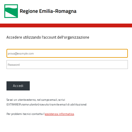
Accedere utilizzando l'account dell'organizzazione
Accedi
Se sei un utente esterno, nel campo email, scrivi
EXTRARER\
nome utente
(ricevuto tramite email di abilitazione)
Per problemi tecnici contatta l’
assistenza informatica
.