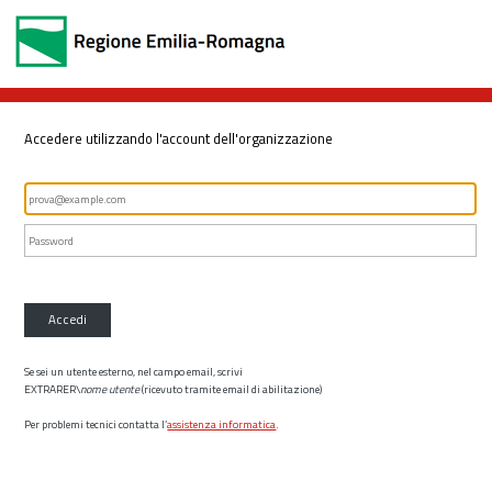
Accedere utilizzando l'account dell'organizzazione
Accedi
Se sei un utente esterno, nel campo email, scrivi
EXTRARER\
nome utente
(ricevuto tramite email di abilitazione)
Per problemi tecnici contatta l’
assistenza informatica
.