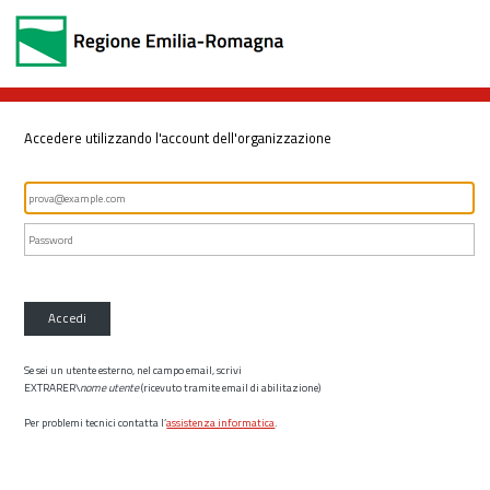
Accedere utilizzando l'account dell'organizzazione
Accedi
Se sei un utente esterno, nel campo email, scrivi
EXTRARER\
nome utente
(ricevuto tramite email di abilitazione)
Per problemi tecnici contatta l’
assistenza informatica
.