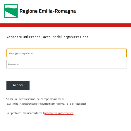
Accedere utilizzando l'account dell'organizzazione
Accedi
Se sei un utente esterno, nel campo email, scrivi
EXTRARER\
nome utente
(ricevuto tramite email di abilitazione)
Per problemi tecnici contatta l’
assistenza informatica
.