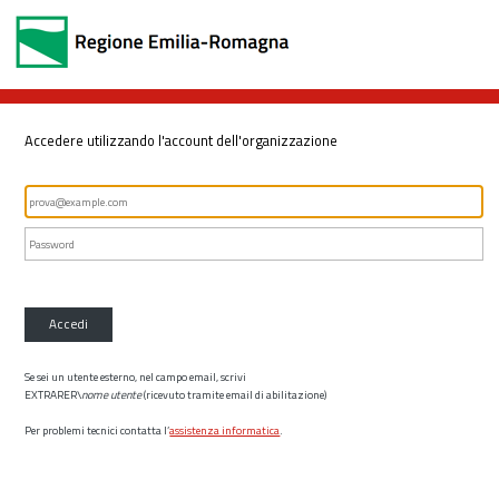
Accedere utilizzando l'account dell'organizzazione
Accedi
Se sei un utente esterno, nel campo email, scrivi
EXTRARER\
nome utente
(ricevuto tramite email di abilitazione)
Per problemi tecnici contatta l’
assistenza informatica
.