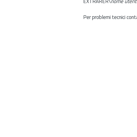
EXTRARER\
nome utent
Per problemi tecnici cont