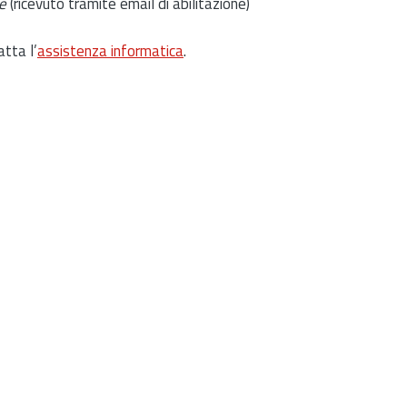
e
(ricevuto tramite email di abilitazione)
atta l’
assistenza informatica
.