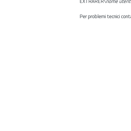
EXTRARER\
nome utent
Per problemi tecnici cont