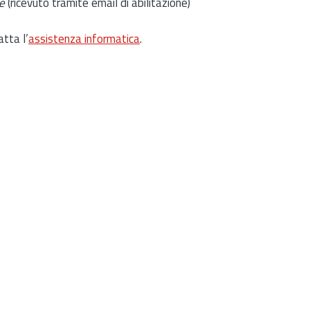
e
(ricevuto tramite email di abilitazione)
atta l’
assistenza informatica
.