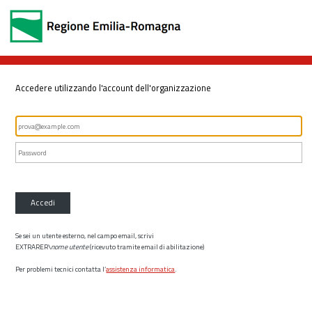
Accedere utilizzando l'account dell'organizzazione
Accedi
Se sei un utente esterno, nel campo email, scrivi
EXTRARER\
nome utente
(ricevuto tramite email di abilitazione)
Per problemi tecnici contatta l’
assistenza informatica
.