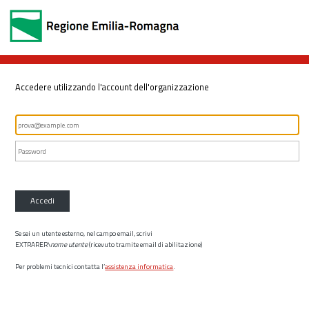
Accedere utilizzando l'account dell'organizzazione
Accedi
Se sei un utente esterno, nel campo email, scrivi
EXTRARER\
nome utente
(ricevuto tramite email di abilitazione)
Per problemi tecnici contatta l’
assistenza informatica
.