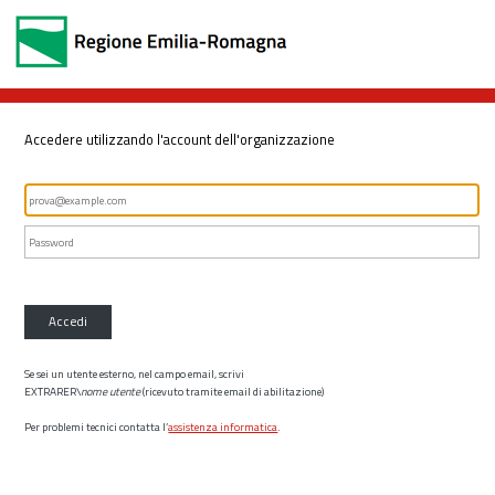
Accedere utilizzando l'account dell'organizzazione
Accedi
Se sei un utente esterno, nel campo email, scrivi
EXTRARER\
nome utente
(ricevuto tramite email di abilitazione)
Per problemi tecnici contatta l’
assistenza informatica
.