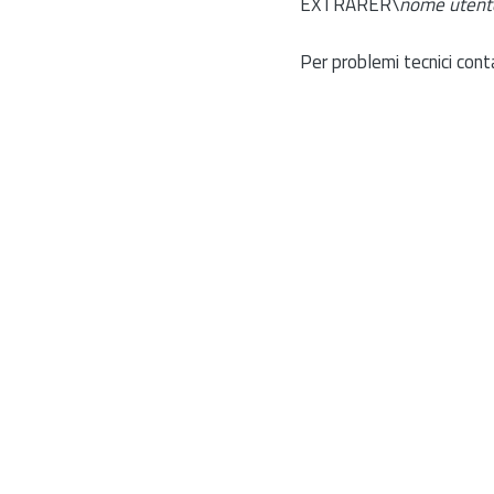
EXTRARER\
nome utent
Per problemi tecnici cont