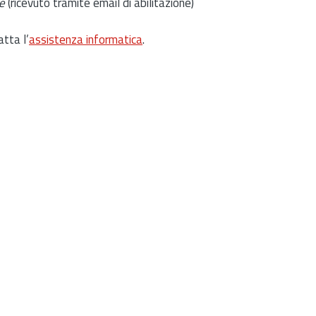
e
(ricevuto tramite email di abilitazione)
atta l’
assistenza informatica
.