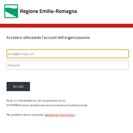
Accedere utilizzando l'account dell'organizzazione
Accedi
Se sei un utente esterno, nel campo email, scrivi
EXTRARER\
nome utente
(ricevuto tramite email di abilitazione)
Per problemi tecnici contatta l’
assistenza informatica
.