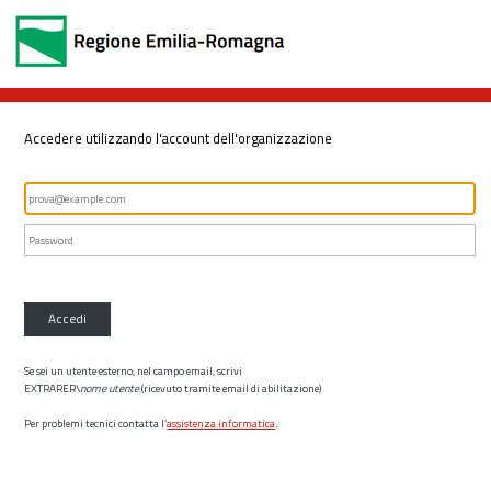
Accedere utilizzando l'account dell'organizzazione
Accedi
Se sei un utente esterno, nel campo email, scrivi
EXTRARER\
nome utente
(ricevuto tramite email di abilitazione)
Per problemi tecnici contatta l’
assistenza informatica
.