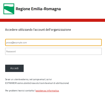
Accedere utilizzando l'account dell'organizzazione
Accedi
Se sei un utente esterno, nel campo email, scrivi
EXTRARER\
nome utente
(ricevuto tramite email di abilitazione)
Per problemi tecnici contatta l’
assistenza informatica
.