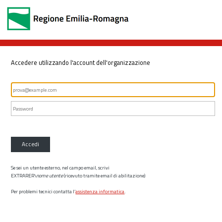
Accedere utilizzando l'account dell'organizzazione
Accedi
Se sei un utente esterno, nel campo email, scrivi
EXTRARER\
nome utente
(ricevuto tramite email di abilitazione)
Per problemi tecnici contatta l’
assistenza informatica
.