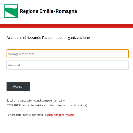
Accedere utilizzando l'account dell'organizzazione
Accedi
Se sei un utente esterno, nel campo email, scrivi
EXTRARER\
nome utente
(ricevuto tramite email di abilitazione)
Per problemi tecnici contatta l’
assistenza informatica
.