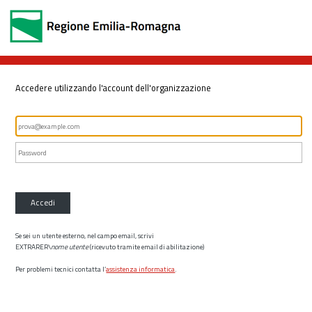
Accedere utilizzando l'account dell'organizzazione
Accedi
Se sei un utente esterno, nel campo email, scrivi
EXTRARER\
nome utente
(ricevuto tramite email di abilitazione)
Per problemi tecnici contatta l’
assistenza informatica
.