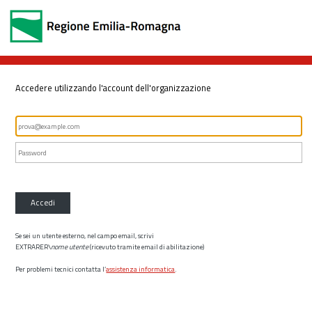
Accedere utilizzando l'account dell'organizzazione
Accedi
Se sei un utente esterno, nel campo email, scrivi
EXTRARER\
nome utente
(ricevuto tramite email di abilitazione)
Per problemi tecnici contatta l’
assistenza informatica
.