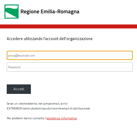
Accedere utilizzando l'account dell'organizzazione
Accedi
Se sei un utente esterno, nel campo email, scrivi
EXTRARER\
nome utente
(ricevuto tramite email di abilitazione)
Per problemi tecnici contatta l’
assistenza informatica
.