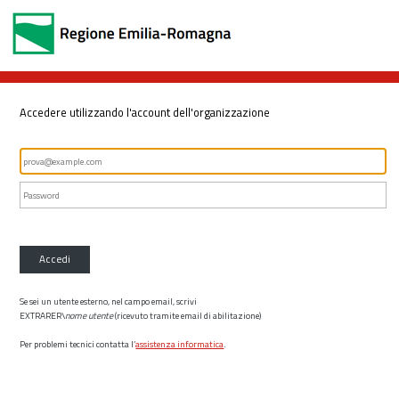
Accedere utilizzando l'account dell'organizzazione
Accedi
Se sei un utente esterno, nel campo email, scrivi
EXTRARER\
nome utente
(ricevuto tramite email di abilitazione)
Per problemi tecnici contatta l’
assistenza informatica
.