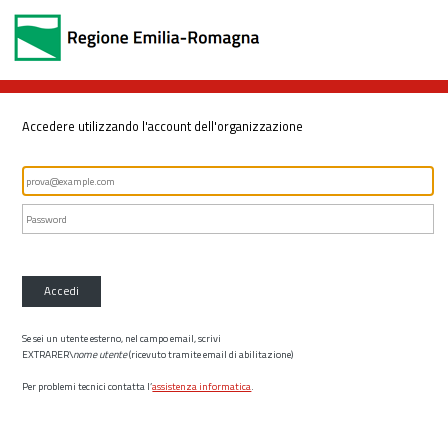
Accedere utilizzando l'account dell'organizzazione
Accedi
Se sei un utente esterno, nel campo email, scrivi
EXTRARER\
nome utente
(ricevuto tramite email di abilitazione)
Per problemi tecnici contatta l’
assistenza informatica
.