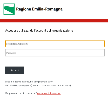
Accedere utilizzando l'account dell'organizzazione
Accedi
Se sei un utente esterno, nel campo email, scrivi
EXTRARER\
nome utente
(ricevuto tramite email di abilitazione)
Per problemi tecnici contatta l’
assistenza informatica
.