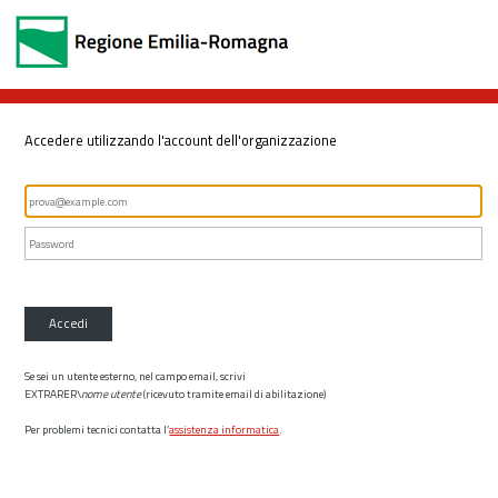
Accedere utilizzando l'account dell'organizzazione
Accedi
Se sei un utente esterno, nel campo email, scrivi
EXTRARER\
nome utente
(ricevuto tramite email di abilitazione)
Per problemi tecnici contatta l’
assistenza informatica
.