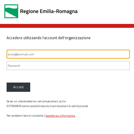
Accedere utilizzando l'account dell'organizzazione
Accedi
Se sei un utente esterno, nel campo email, scrivi
EXTRARER\
nome utente
(ricevuto tramite email di abilitazione)
Per problemi tecnici contatta l’
assistenza informatica
.