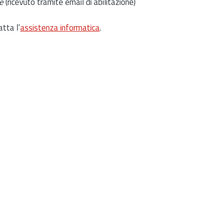
e
(ricevuto tramite email di abilitazione)
atta l’
assistenza informatica
.