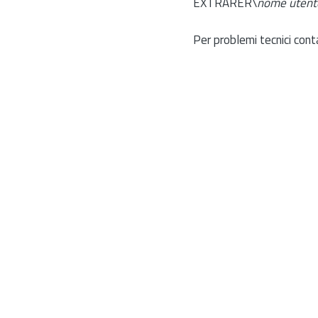
EXTRARER\
nome utent
Per problemi tecnici cont