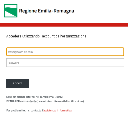
Accedere utilizzando l'account dell'organizzazione
Accedi
Se sei un utente esterno, nel campo email, scrivi
EXTRARER\
nome utente
(ricevuto tramite email di abilitazione)
Per problemi tecnici contatta l’
assistenza informatica
.