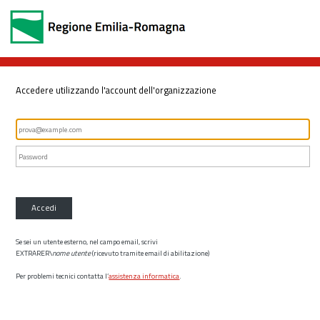
Accedere utilizzando l'account dell'organizzazione
Accedi
Se sei un utente esterno, nel campo email, scrivi
EXTRARER\
nome utente
(ricevuto tramite email di abilitazione)
Per problemi tecnici contatta l’
assistenza informatica
.