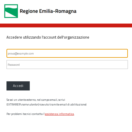
Accedere utilizzando l'account dell'organizzazione
Accedi
Se sei un utente esterno, nel campo email, scrivi
EXTRARER\
nome utente
(ricevuto tramite email di abilitazione)
Per problemi tecnici contatta l’
assistenza informatica
.