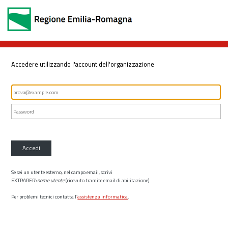
Accedere utilizzando l'account dell'organizzazione
Accedi
Se sei un utente esterno, nel campo email, scrivi
EXTRARER\
nome utente
(ricevuto tramite email di abilitazione)
Per problemi tecnici contatta l’
assistenza informatica
.