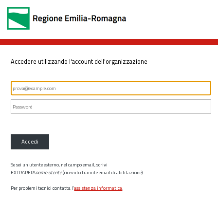
Accedere utilizzando l'account dell'organizzazione
Accedi
Se sei un utente esterno, nel campo email, scrivi
EXTRARER\
nome utente
(ricevuto tramite email di abilitazione)
Per problemi tecnici contatta l’
assistenza informatica
.