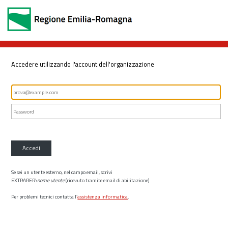
Accedere utilizzando l'account dell'organizzazione
Accedi
Se sei un utente esterno, nel campo email, scrivi
EXTRARER\
nome utente
(ricevuto tramite email di abilitazione)
Per problemi tecnici contatta l’
assistenza informatica
.