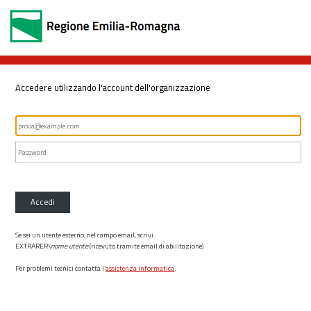
Accedere utilizzando l'account dell'organizzazione
Accedi
Se sei un utente esterno, nel campo email, scrivi
EXTRARER\
nome utente
(ricevuto tramite email di abilitazione)
Per problemi tecnici contatta l’
assistenza informatica
.