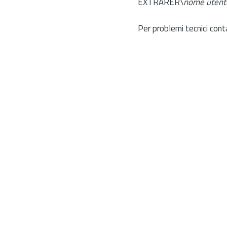
EXTRARER\
nome utent
Per problemi tecnici cont