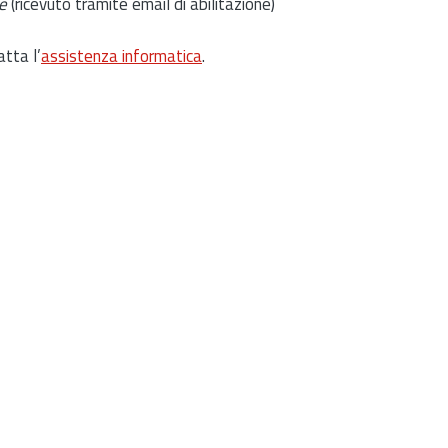
e
(ricevuto tramite email di abilitazione)
atta l’
assistenza informatica
.