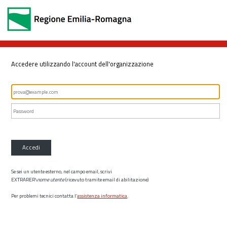
Accedere utilizzando l'account dell'organizzazione
Accedi
Se sei un utente esterno, nel campo email, scrivi
EXTRARER\
nome utente
(ricevuto tramite email di abilitazione)
Per problemi tecnici contatta l’
assistenza informatica
.