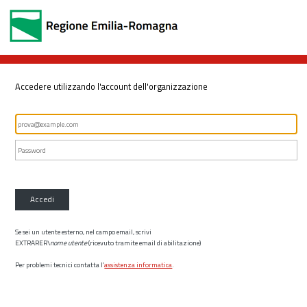
Accedere utilizzando l'account dell'organizzazione
Accedi
Se sei un utente esterno, nel campo email, scrivi
EXTRARER\
nome utente
(ricevuto tramite email di abilitazione)
Per problemi tecnici contatta l’
assistenza informatica
.