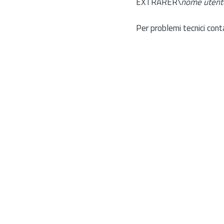
EXTRARER\
nome utent
Per problemi tecnici cont