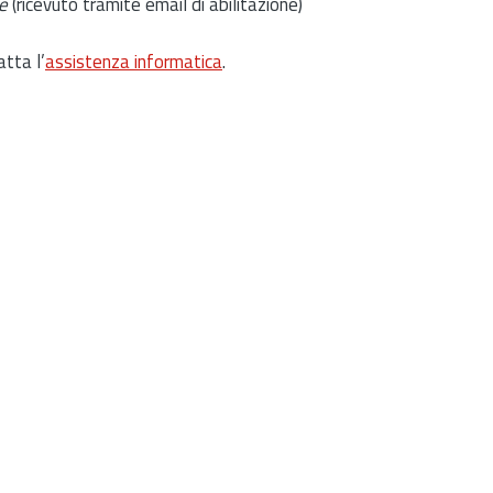
e
(ricevuto tramite email di abilitazione)
atta l’
assistenza informatica
.