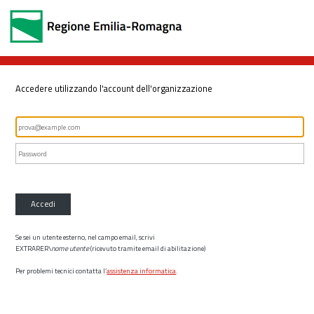
Accedere utilizzando l'account dell'organizzazione
Accedi
Se sei un utente esterno, nel campo email, scrivi
EXTRARER\
nome utente
(ricevuto tramite email di abilitazione)
Per problemi tecnici contatta l’
assistenza informatica
.