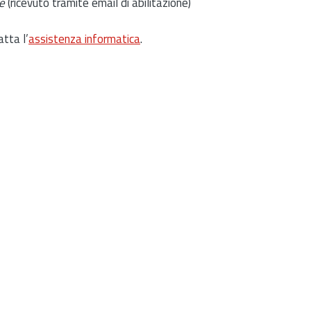
e
(ricevuto tramite email di abilitazione)
atta l’
assistenza informatica
.