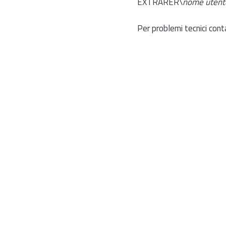
EXTRARER\
nome utent
Per problemi tecnici cont