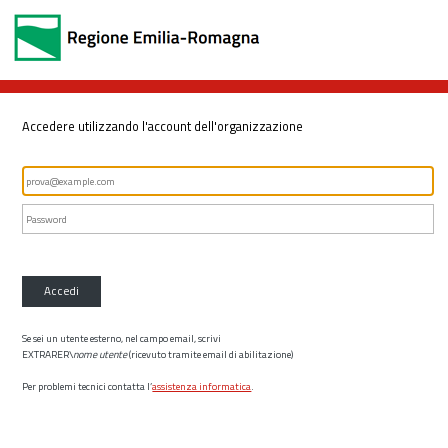
Accedere utilizzando l'account dell'organizzazione
Accedi
Se sei un utente esterno, nel campo email, scrivi
EXTRARER\
nome utente
(ricevuto tramite email di abilitazione)
Per problemi tecnici contatta l’
assistenza informatica
.