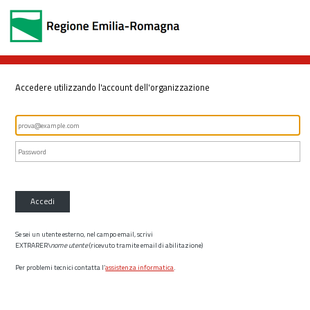
Accedere utilizzando l'account dell'organizzazione
Accedi
Se sei un utente esterno, nel campo email, scrivi
EXTRARER\
nome utente
(ricevuto tramite email di abilitazione)
Per problemi tecnici contatta l’
assistenza informatica
.