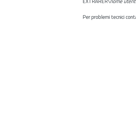
EXTRARER\
nome utent
Per problemi tecnici cont