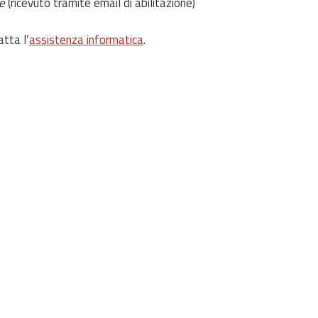
e
(ricevuto tramite email di abilitazione)
atta l’
assistenza informatica
.