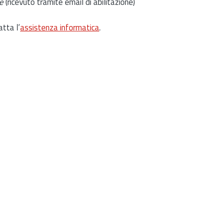
e
(ricevuto tramite email di abilitazione)
atta l’
assistenza informatica
.