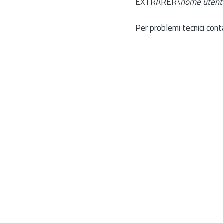
EXTRARER\
nome utent
Per problemi tecnici cont