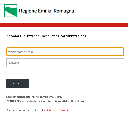
Accedere utilizzando l'account dell'organizzazione
Accedi
Se sei un utente esterno, nel campo email, scrivi
EXTRARER\
nome utente
(ricevuto tramite email di abilitazione)
Per problemi tecnici contatta l’
assistenza informatica
.