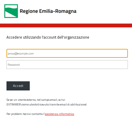
Accedere utilizzando l'account dell'organizzazione
Accedi
Se sei un utente esterno, nel campo email, scrivi
EXTRARER\
nome utente
(ricevuto tramite email di abilitazione)
Per problemi tecnici contatta l’
assistenza informatica
.