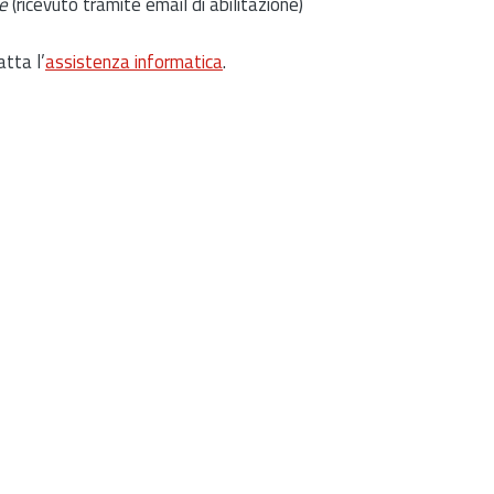
e
(ricevuto tramite email di abilitazione)
atta l’
assistenza informatica
.