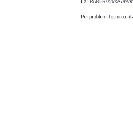
EXTRARER\
nome utent
Per problemi tecnici cont