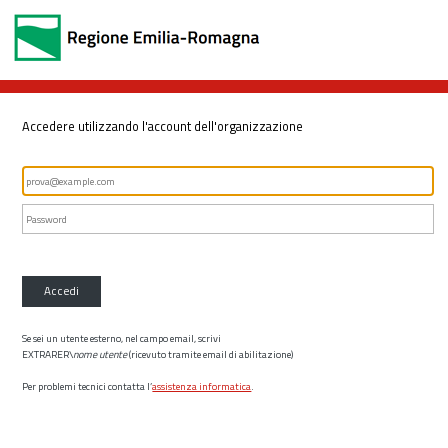
Accedere utilizzando l'account dell'organizzazione
Accedi
Se sei un utente esterno, nel campo email, scrivi
EXTRARER\
nome utente
(ricevuto tramite email di abilitazione)
Per problemi tecnici contatta l’
assistenza informatica
.