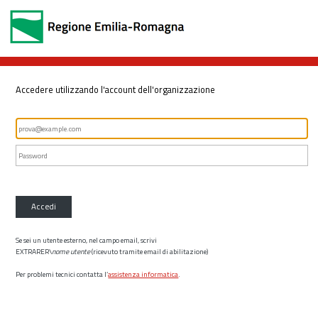
Accedere utilizzando l'account dell'organizzazione
Accedi
Se sei un utente esterno, nel campo email, scrivi
EXTRARER\
nome utente
(ricevuto tramite email di abilitazione)
Per problemi tecnici contatta l’
assistenza informatica
.